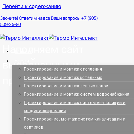
Перейти к содержанию
Звоните! Ответим на все Ваши вопросы +7 (905)
509-25-80
Наполняем сайт
Главная
Услуги
выполненными
Проектирование и монтаж отопления
проектами
Проектирование и монтаж котельных
Проектирование и монтаж тёплых полов
Проектирование и монтаж систем водоснабжения
Проектирование и монтаж систем вентиляции и
кондиционирования
Проектирование, монтаж систем канализации и
септиков